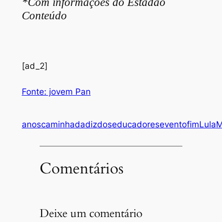
*Com informações do Estadão
Conteúdo
[ad_2]
Fonte: jovem Pan
anos
caminhada
diz
dos
educadores
evento
fim
Lula
Comentários
Deixe um comentário