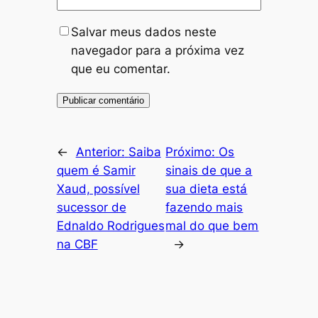
Salvar meus dados neste
navegador para a próxima vez
que eu comentar.
←
Anterior:
Saiba
Próximo:
Os
quem é Samir
sinais de que a
Xaud, possível
sua dieta está
sucessor de
fazendo mais
Ednaldo Rodrigues
mal do que bem
na CBF
→