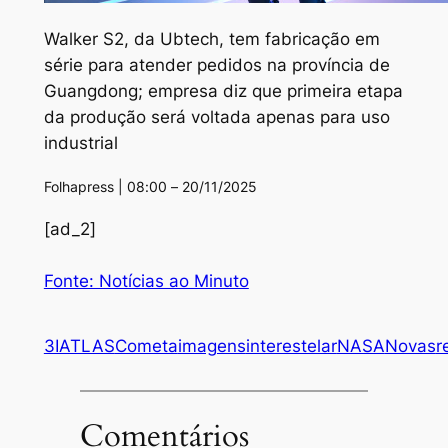
Walker S2, da Ubtech, tem fabricação em
série para atender pedidos na província de
Guangdong; empresa diz que primeira etapa
da produção será voltada apenas para uso
industrial
Folhapress | 08:00 – 20/11/2025
[ad_2]
Fonte: Notícias ao Minuto
3IATLAS
Cometa
imagens
interestelar
NASA
Novas
r
Comentários