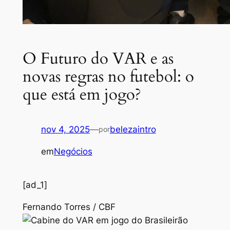
O Futuro do VAR e as
novas regras no futebol: o
que está em jogo?
nov 4, 2025
—
belezaintro
por
em
Negócios
[ad_1]
Fernando Torres / CBF