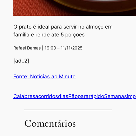
O prato é ideal para servir no almoço em
família e rende até 5 porções
Rafael Damas | 19:00 – 11/11/2025
[ad_2]
Fonte: Notícias ao Minuto
Calabresa
corridos
dias
Pão
para
rápido
Semana
simp
Comentários