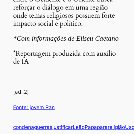
reforçar o diálogo em uma região
onde temas religiosos possuem forte
impacto social e político.
*Com informações de Eliseu Caetano
*Reportagem produzida com auxílio
de IA
[ad_2]
Fonte: jovem Pan
condena
guerras
justificar
Leão
Papa
para
religião
Us