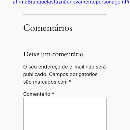
afirma
Branquelas
faz
não
novamente
personagem
Pr
Comentários
Deixe um comentário
O seu endereço de e-mail não será
publicado.
Campos obrigatórios
são marcados com
*
Comentário
*