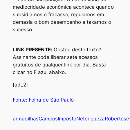
mediocridade econômica acontece quando
subsidiamos o fracasso, regulamos em
demasia o bom desempenho e taxamos o
sucesso.
LINK PRESENTE:
Gostou deste texto?
Assinante pode liberar sete acessos
gratuitos de qualquer link por dia. Basta
clicar no F azul abaixo.
[ad_2]
Fonte: Folha de São Paulo
armadilhas
Campos
Imposto
Neto
riqueza
Roberto
se