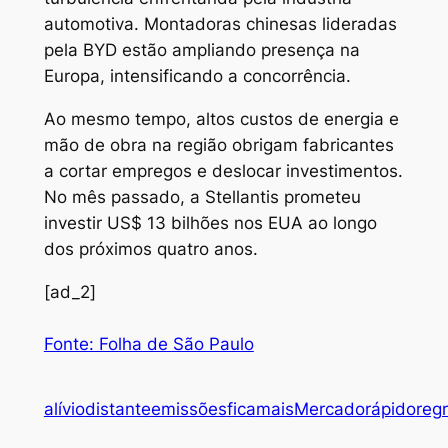
automotiva. Montadoras chinesas lideradas
pela BYD estão ampliando presença na
Europa, intensificando a concorrência.
Ao mesmo tempo, altos custos de energia e
mão de obra na região obrigam fabricantes
a cortar empregos e deslocar investimentos.
No mês passado, a Stellantis prometeu
investir US$ 13 bilhões nos EUA ao longo
dos próximos quatro anos.
[ad_2]
Fonte: Folha de São Paulo
alívio
distante
emissões
fica
mais
Mercado
rápido
reg