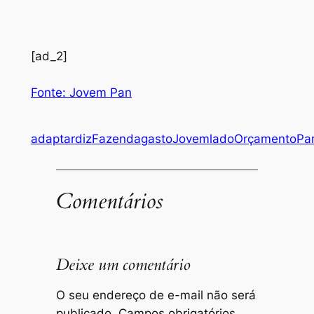
[ad_2]
Fonte: Jovem Pan
adaptar
diz
Fazenda
gasto
Jovem
lado
Orçamento
Pa
Comentários
Deixe um comentário
O seu endereço de e-mail não será
publicado.
Campos obrigatórios