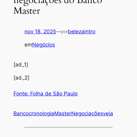
Master
nov 18, 2025
—
belezaintro
por
em
Negócios
[ad_1]
[ad_2]
Fonte: Folha de São Paulo
Banco
cronologia
Master
Negociações
veja