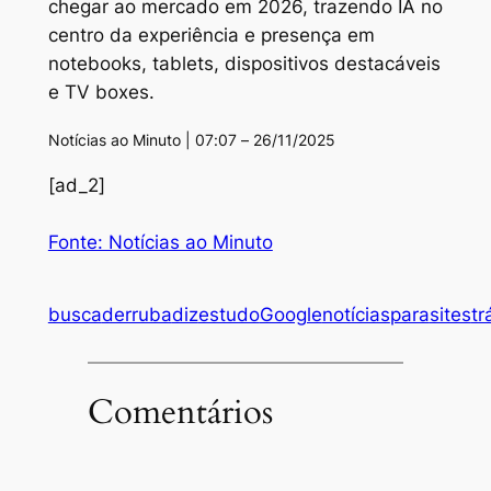
chegar ao mercado em 2026, trazendo IA no
centro da experiência e presença em
notebooks, tablets, dispositivos destacáveis
e TV boxes.
Notícias ao Minuto | 07:07 – 26/11/2025
[ad_2]
Fonte: Notícias ao Minuto
busca
derruba
diz
estudo
Google
notícias
para
sites
tr
Comentários