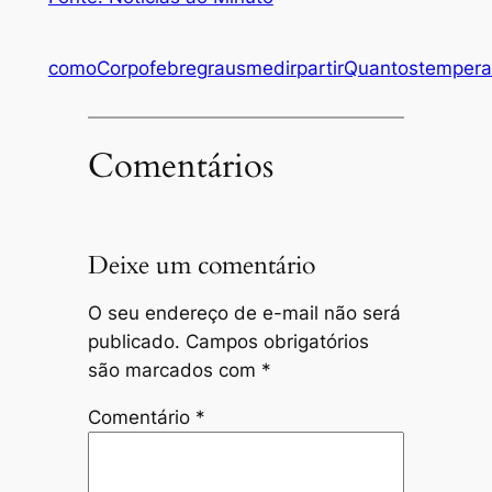
como
Corpo
febre
graus
medir
partir
Quantos
tempera
Comentários
Deixe um comentário
O seu endereço de e-mail não será
publicado.
Campos obrigatórios
são marcados com
*
Comentário
*