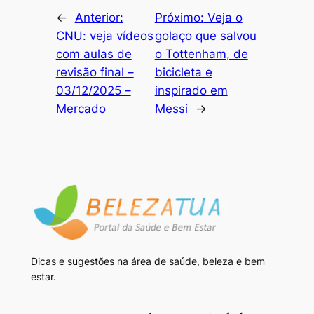
←
Anterior:
Próximo:
Veja o
CNU: veja vídeos
golaço que salvou
com aulas de
o Tottenham, de
revisão final –
bicicleta e
03/12/2025 –
inspirado em
Mercado
Messi
→
Dicas e sugestões na área de saúde, beleza e bem
estar.