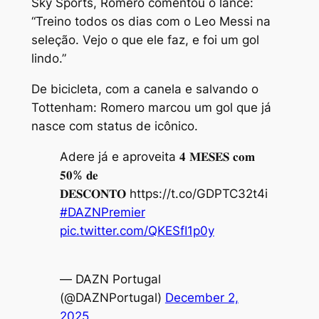
Sky Sports, Romero comentou o lance:
“Treino todos os dias com o Leo Messi na
seleção. Vejo o que ele faz, e foi um gol
lindo.”
De bicicleta, com a canela e salvando o
Tottenham: Romero marcou um gol que já
nasce com status de icônico.
Adere já e aproveita 𝟒 𝐌𝐄𝐒𝐄𝐒 𝐜𝐨𝐦
𝟓𝟎% 𝐝𝐞
𝐃𝐄𝐒𝐂𝐎𝐍𝐓𝐎 https://t.co/GDPTC32t4i
#DAZNPremier
pic.twitter.com/QKESfI1p0y
— DAZN Portugal
(@DAZNPortugal)
December 2,
2025