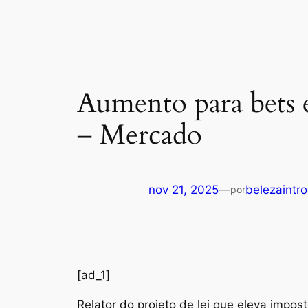
Aumento para bets e 
– Mercado
nov 21, 2025
—
belezaintro
por
[ad_1]
Relator do projeto de lei que eleva impo