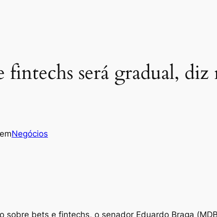
fintechs será gradual, diz
em
Negócios
sto sobre bets e fintechs, o senador Eduardo Braga (MD