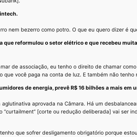
[Nubank].
intech.
ro nem bezerro como potro. O que eu quero dizer é qu
ria que reformulou o setor elétrico e que recebeu mui
amar de associação, eu tenho o direito de chamar como q
o que você paga na conta de luz. E também não tenho 
midores de energia, prevê R$ 16 bilhões a mais em u
 aglutinativa aprovada na Câmara. Há um desbalanceam
o “curtailment” [corte ou redução deliberada] vai ser 
enho que sofrer desligamento obrigatório porque estou