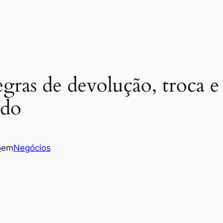
egras de devolução, troca e
ado
o
em
Negócios