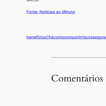
Fonte: Notícias ao Minuto
benefícios
Chá
como
consumir
riscos
segura
Comentários