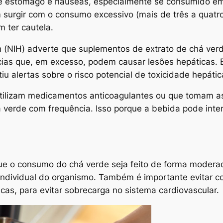
s de estômago e náuseas, especialmente se consumido 
surgir com o consumo excessivo (mais de três a quatro
m ter cautela.
lth (NIH) adverte que suplementos de extrato de chá ve
as que, em excesso, podem causar lesões hepáticas. E
u alertas sobre o risco potencial de toxicidade hepáti
utilizam medicamentos anticoagulantes ou que tomam a
verde com frequência. Isso porque a bebida pode inter
ue o consumo do chá verde seja feito de forma moderada
individual do organismo. Também é importante evitar c
cas, para evitar sobrecarga no sistema cardiovascular.