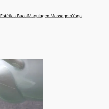
s
Estética Bucal
Maquiagem
Massagem
Yoga