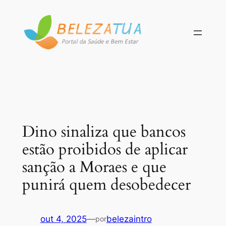
Pular
para
o
conteúdo
Dino sinaliza que bancos
estão proibidos de aplicar
sanção a Moraes e que
punirá quem desobedecer
out 4, 2025
—
belezaintro
por