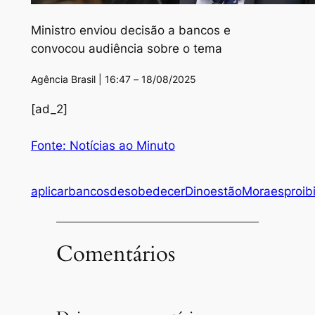
Ministro enviou decisão a bancos e
convocou audiência sobre o tema
Agência Brasil | 16:47 – 18/08/2025
[ad_2]
Fonte: Notícias ao Minuto
aplicar
bancos
desobedecer
Dino
estão
Moraes
proib
Comentários