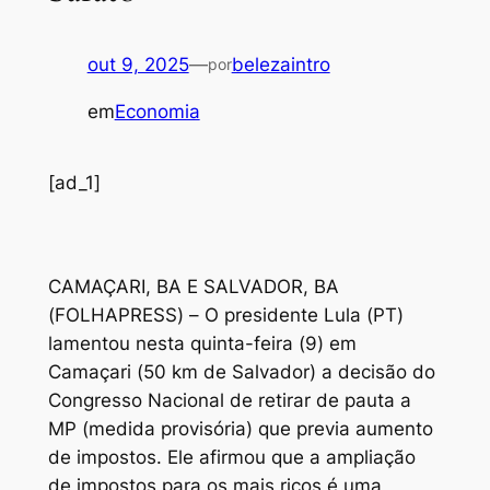
out 9, 2025
—
belezaintro
por
em
Economia
[ad_1]
C
AMAÇARI, BA E SALVADOR, BA
(FOLHAPRESS) – O presidente Lula (PT)
lamentou nesta quinta-feira (9) em
Camaçari (50 km de Salvador) a decisão do
Congresso Nacional de retirar de pauta a
MP (medida provisória) que previa aumento
de impostos. Ele afirmou que a ampliação
de impostos para os mais ricos é uma