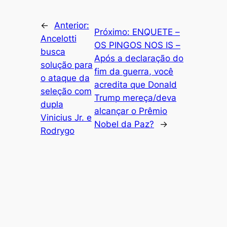
←
Anterior:
Próximo:
ENQUETE –
Ancelotti
OS PINGOS NOS IS –
busca
Após a declaração do
solução para
fim da guerra, você
o ataque da
acredita que Donald
seleção com
Trump mereça/deva
dupla
alcançar o Prêmio
Vinicius Jr. e
Nobel da Paz?
→
Rodrygo