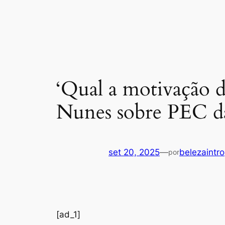
‘Qual a motivação d
Nunes sobre PEC d
set 20, 2025
—
belezaintro
por
[ad_1]