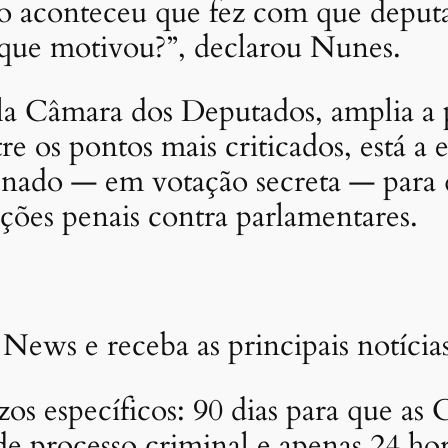
go aconteceu que fez com que deputa
que motivou?”, declarou Nunes.
la Câmara dos Deputados, amplia a p
e os pontos mais criticados, está a 
enado — em votação secreta — para
ações penais contra parlamentares.
 News e receba as principais notíci
s específicos: 90 dias para que as C
de processo criminal e apenas 24 ho