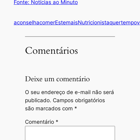
Fonte: Notícias ao Minuto
aconselha
comer
Este
mais
Nutricionista
quer
tempo
v
Comentários
Deixe um comentário
O seu endereço de e-mail não será
publicado.
Campos obrigatórios
são marcados com
*
Comentário
*