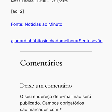
Rafael Damas | 19:00 – 17/11/2025
[ad_2]
Fonte: Notícias ao Minuto
ajudar
dia
hábitos
inchada
melhorar
Sentese
vão
Comentários
Deixe um comentário
O seu endereço de e-mail não será
publicado.
Campos obrigatórios
são marcados com
*