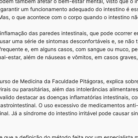
 podem também afetar o bem-estar mental, visto que o in
 garantir um funcionamento adequado do intestino é essen
 Mas, o que acontece com o corpo quando o intestino n
 inflamação das paredes intestinais, que pode ocorrer e
ausar uma série de sintomas desconfortáveis e, se não 
a frequente e, em alguns casos, com sangue ou muco, pe
mal-estar, além de náuseas e vômitos, em casos graves
urso de Medicina da Faculdade Pitágoras, explica sobr
rais ou parasitárias, além das intolerâncias alimentares
 valido destacar as doenças inflamatórias intestinais, c
astrointestinal. O uso excessivo de medicamentos anti-
inal. Já a síndrome do intestino irritável pode causar
.
e que a definição do método feita por um especialista