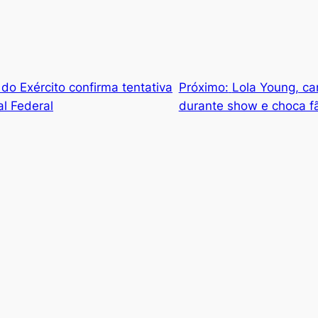
o Exército confirma tentativa
Próximo:
Lola Young, ca
l Federal
durante show e choca fã