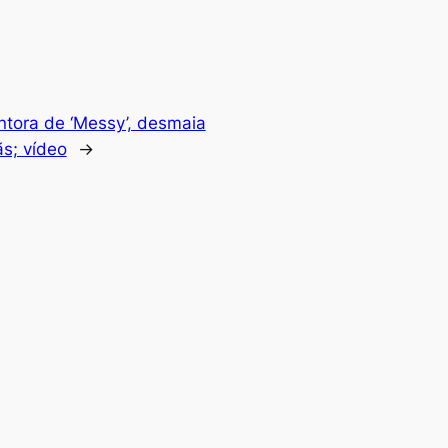
ntora de ‘Messy’, desmaia
s; vídeo
→