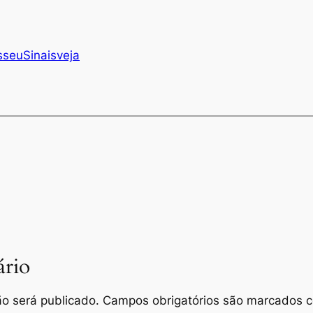
s
seu
Sinais
veja
rio
o será publicado.
Campos obrigatórios são marcados