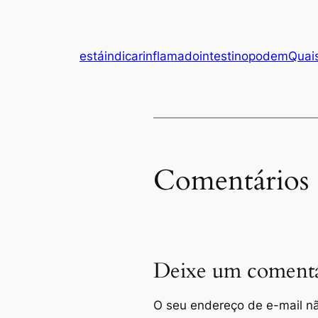
está
indicar
inflamado
intestino
podem
Quai
Comentários
Deixe um comentá
O seu endereço de e-mail nã