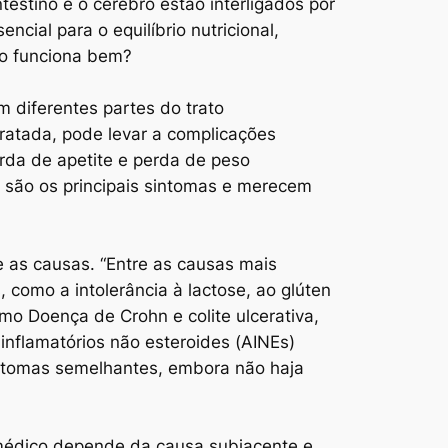
testino e o cérebro estão interligados por
cial para o equilíbrio nutricional,
ão funciona bem?
m diferentes partes do trato
tratada, pode levar a complicações
rda de apetite e perda de peso
, são os principais sintomas e merecem
e as causas. “Entre as causas mais
, como a intolerância à lactose, ao glúten
omo Doença de Crohn e colite ulcerativa,
inflamatórios não esteroides (AINEs)
 sintomas semelhantes, embora não haja
 médico depende da causa subjacente e