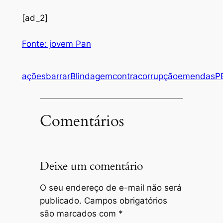
[ad_2]
Fonte: jovem Pan
ações
barrar
Blindagem
contra
corrupção
emendas
P
Comentários
Deixe um comentário
O seu endereço de e-mail não será
publicado.
Campos obrigatórios
são marcados com
*