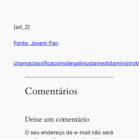
[ad_2]
Fonte: Jovem Pan
chama
classifica
como
ilegal
injusta
medida
ministro
M
Comentários
Deixe um comentário
O seu endereço de e-mail não será